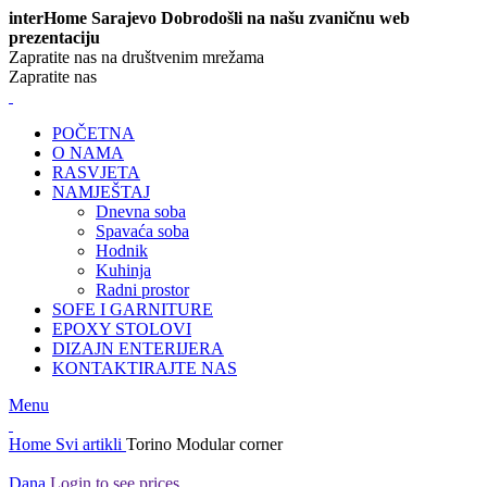
interHome Sarajevo Dobrodošli na našu zvaničnu web
prezentaciju
Zapratite nas na društvenim mrežama
Zapratite nas
POČETNA
O NAMA
RASVJETA
NAMJEŠTAJ
Dnevna soba
Spavaća soba
Hodnik
Kuhinja
Radni prostor
SOFE I GARNITURE
EPOXY STOLOVI
DIZAJN ENTERIJERA
KONTAKTIRAJTE NAS
Menu
Home
Svi artikli
Torino Modular corner
Dana
Login to see prices