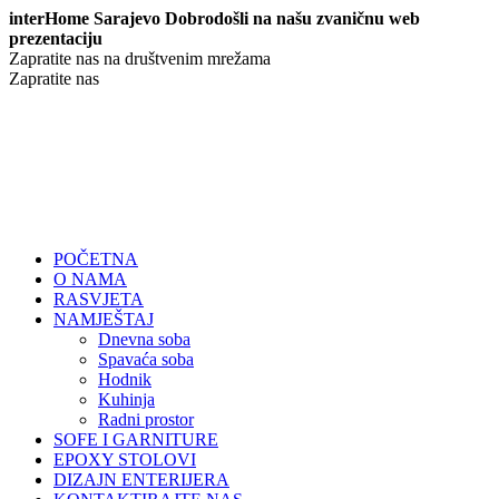
interHome Sarajevo Dobrodošli na našu zvaničnu web
prezentaciju
Zapratite nas na društvenim mrežama
Zapratite nas
POČETNA
O NAMA
RASVJETA
NAMJEŠTAJ
Dnevna soba
Spavaća soba
Hodnik
Kuhinja
Radni prostor
SOFE I GARNITURE
EPOXY STOLOVI
DIZAJN ENTERIJERA