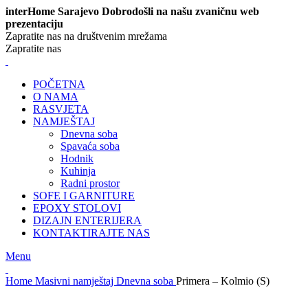
interHome Sarajevo Dobrodošli na našu zvaničnu web
prezentaciju
Zapratite nas na društvenim mrežama
Zapratite nas
POČETNA
O NAMA
RASVJETA
NAMJEŠTAJ
Dnevna soba
Spavaća soba
Hodnik
Kuhinja
Radni prostor
SOFE I GARNITURE
EPOXY STOLOVI
DIZAJN ENTERIJERA
KONTAKTIRAJTE NAS
Menu
Home
Masivni namještaj
Dnevna soba
Primera – Kolmio (S)