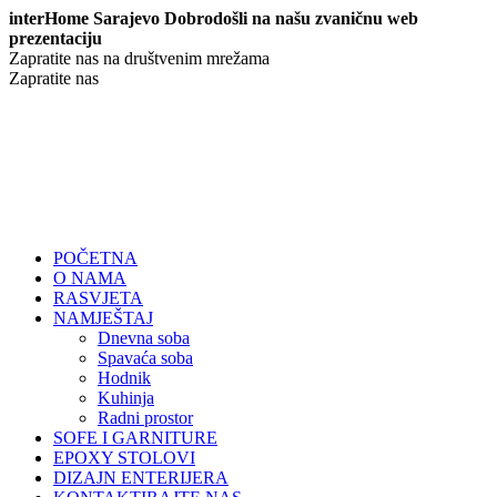
interHome Sarajevo Dobrodošli na našu zvaničnu web
prezentaciju
Zapratite nas na društvenim mrežama
Zapratite nas
POČETNA
O NAMA
RASVJETA
NAMJEŠTAJ
Dnevna soba
Spavaća soba
Hodnik
Kuhinja
Radni prostor
SOFE I GARNITURE
EPOXY STOLOVI
DIZAJN ENTERIJERA