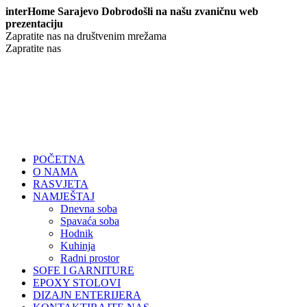
interHome Sarajevo Dobrodošli na našu zvaničnu web
prezentaciju
Zapratite nas na društvenim mrežama
Zapratite nas
POČETNA
O NAMA
RASVJETA
NAMJEŠTAJ
Dnevna soba
Spavaća soba
Hodnik
Kuhinja
Radni prostor
SOFE I GARNITURE
EPOXY STOLOVI
DIZAJN ENTERIJERA