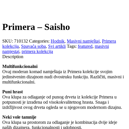
Primera – Saisho
SKU:
710132
Categories:
Hodnik
,
Masivni namještaj
,
Primera
kolekcija
,
Spavaća soba
,
Svi artikli
Tags:
featured
,
masivni
namjestaj
,
primera kolekcija
Description
Multifunkcionalni
Ovaj moderan komad namještaja iz Primera kolekcije svojim
jedinstvenim dizajnom nudi dvostruku funkciju. Različiti, masivni i
multifunkcionalni.
Puni hrast
Ova klupa za odlaganje od punog drveta iz kolekcije Primera u
potpunosti je izrađena od visokokvalitetnog hrasta. Snaga i
izdržljivost ovog drveta ogleda se u njegovom modernom dizajnu.
Neki vole tamnije
Ova klupa sa prostorom za odlaganje je kombinacija dvije ideje
naših dizajnera, funkcionalnosti i udobnosti.