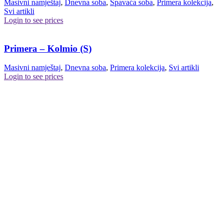
Masivni namještaj
,
Dnevna soba
,
Spavaća soba
,
Primera kolekcija
,
Svi artikli
Login to see prices
Primera – Kolmio (S)
Masivni namještaj
,
Dnevna soba
,
Primera kolekcija
,
Svi artikli
Login to see prices
Primera – Mua
Masivni namještaj
,
Dnevna soba
,
Hodnik
,
Primera kolekcija
,
Svi
artikli
Login to see prices
Primera – Sat
Masivni namještaj
,
Dnevna soba
,
Radni prostor
,
Spavaća soba
,
Primera kolekcija
,
Svi artikli
Login to see prices