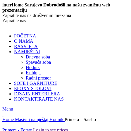
interHome Sarajevo Dobrodošli na našu zvaničnu web
prezentaciju
Zapratite nas na društvenim mrežama
Zapratite nas
POČETNA
O NAMA
RASVJETA
NAMJEŠTAJ
Dnevna soba
Spavaća soba
Hodnik
Kuhinja
Radni prostor
SOFE I GARNITURE
EPOXY STOLOVI
DIZAJN ENTERIJERA
KONTAKTIRAJTE NAS
Menu
Home
Masivni namještaj
Hodnik
Primera – Saisho
Primera - Forste
Login to see prices