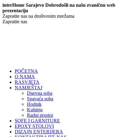
interHome Sarajevo Dobrodošli na našu zvaničnu web
prezentaciju
Zapratite nas na društvenim mrežama
Zapratite nas
POČETNA
O NAMA
RASVJETA
NAMJEŠTAJ
Dnevna soba
Spavaća soba
Hodnik
Kuhinja
Radni prostor
SOFE I GARNITURE
EPOXY STOLOVI
DIZAJN ENTERIJERA