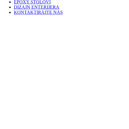
EPOXY STOLOVI
DIZAJN ENTERIJERA
KONTAKTIRAJTE NAS
KONTAKTIRAJTE NAS
Ukoliko imate bilo kakvo pitanje obratite nam se s povjerenjem.
Molimo vas da koristite ponuđeni obrazac ili da nas nazovete na
+387 33 670 352