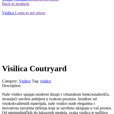
Back to products
Visilica
Login to see prices
Visilica Coutryard
Category:
Visilice
Tag:
visilice
Description
Naše visilice spajaju moderni dizajn s vrhunskom funkcionalnošću,
stvarajući savršen ambijent u svakom prostoru. Izrađene od
visokokvalitetnih materijala, naše visilice nude elegantna i
inovativna rasvjetna rješenja koja se savršeno uklapaju u vaš prostor.
Od minimalističkih do luksuznih modela, svaka visilica je pažljivo