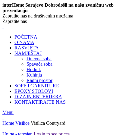
interHome Sarajevo Dobrodošli na našu zvaničnu web
prezentaciju
Zapratite nas na društvenim mrežama
Zapratite nas
POČETNA
O NAMA
RASVJETA
NAMJEŠTAJ
Dnevna soba
Spavaća soba
Hodnik
Kuhinja
Radni prostor
SOFE I GARNITURE
EPOXY STOLOVI
DIZAJN ENTERIJERA
KONTAKTIRAJTE NAS
Menu
Home
Visilice
Visilica Coutryard
Uniqa - teresian
Login to see prices