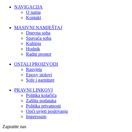
NAVIGACIJA
O nama
Kontakt
MASIVNI NAMJEŠTAJ
Dnevna soba
Spavaća soba
Kuhinja
Hodnik
Radni prostor
OSTALI PROIZVODI
Rasvjeta
Epoxy stolovi
Sofe i garniture
PRAVNI LINKOVI
Politika kolačića
Zaštita podataka
Politika privatnosti
Opći uvjeti poslovanja
Impressum
Zapratite nas