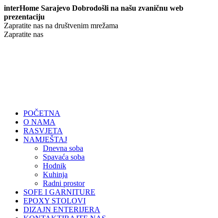
interHome Sarajevo Dobrodošli na našu zvaničnu web
prezentaciju
Zapratite nas na društvenim mrežama
Zapratite nas
POČETNA
O NAMA
RASVJETA
NAMJEŠTAJ
Dnevna soba
Spavaća soba
Hodnik
Kuhinja
Radni prostor
SOFE I GARNITURE
EPOXY STOLOVI
DIZAJN ENTERIJERA