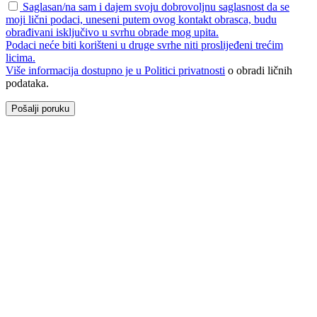
Saglasan/na sam i dajem svoju dobrovoljnu saglasnost da se
moji lični podaci, uneseni putem ovog kontakt obrasca, budu
obrađivani isključivo u svrhu obrade mog upita.
Podaci neće biti korišteni u druge svrhe niti proslijeđeni trećim
licima.
Više informacija dostupno je u
Politici privatnosti
o obradi ličnih
podataka.