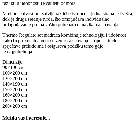
razliku u udobnosti i kvalitetu odmora.
Madrac je dvostran, s dvije različite tvrdoće – jedna strana je čvršća,
dok je druga srednje tvrda, što omogućava individualno
prilagođavanje prema vašim potrebama i navikama spavanja.
Thermo Regulate set madraca kombinuje tehnologiju i udobnost
kako bi pružio idealno okruženje za spavanje – opušta tijelo,
sprječava prekide sna i osigurava podršku tamo gdje
je najpotrebnija.
Dimenzije:
90×190 cm
100×200 cm
120×200 cm
140×190 cm
150×200 cm
160×200 cm
180×200 cm
200×200 cm
Možda vas interesuje...