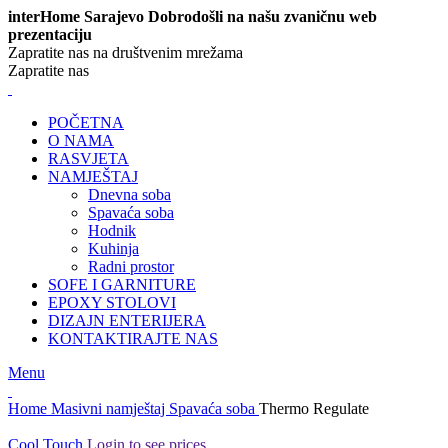
interHome Sarajevo Dobrodošli na našu zvaničnu web
prezentaciju
Zapratite nas na društvenim mrežama
Zapratite nas
POČETNA
O NAMA
RASVJETA
NAMJEŠTAJ
Dnevna soba
Spavaća soba
Hodnik
Kuhinja
Radni prostor
SOFE I GARNITURE
EPOXY STOLOVI
DIZAJN ENTERIJERA
KONTAKTIRAJTE NAS
Menu
Home
Masivni namještaj
Spavaća soba
Thermo Regulate
Cool Touch
Login to see prices