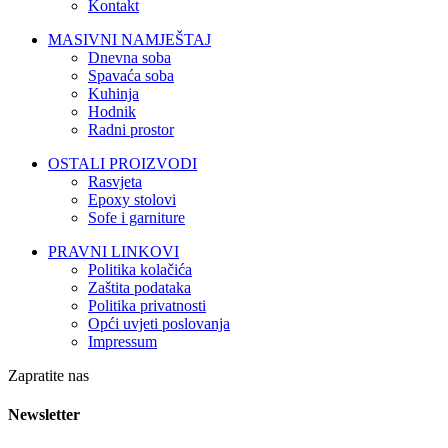
Kontakt
MASIVNI NAMJEŠTAJ
Dnevna soba
Spavaća soba
Kuhinja
Hodnik
Radni prostor
OSTALI PROIZVODI
Rasvjeta
Epoxy stolovi
Sofe i garniture
PRAVNI LINKOVI
Politika kolačića
Zaštita podataka
Politika privatnosti
Opći uvjeti poslovanja
Impressum
Zapratite nas
Newsletter