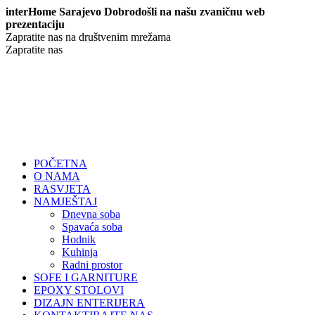
interHome Sarajevo Dobrodošli na našu zvaničnu web
prezentaciju
Zapratite nas na društvenim mrežama
Zapratite nas
POČETNA
O NAMA
RASVJETA
NAMJEŠTAJ
Dnevna soba
Spavaća soba
Hodnik
Kuhinja
Radni prostor
SOFE I GARNITURE
EPOXY STOLOVI
DIZAJN ENTERIJERA