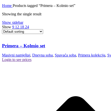
Home
Products tagged “Primera – Kolmio set”
Showing the single result
Show sidebar
Show
9
12
18
24
Primera – Kolmio set
Masivni namještaj
,
Dnevna soba
,
Spavaća soba
,
Primera kolekcija
,
Sv
Login to see prices