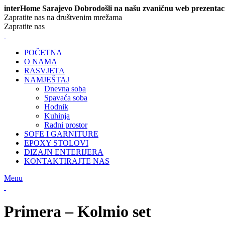
interHome Sarajevo Dobrodošli na našu zvaničnu web prezentac
Zapratite nas na društvenim mrežama
Zapratite nas
POČETNA
O NAMA
RASVJETA
NAMJEŠTAJ
Dnevna soba
Spavaća soba
Hodnik
Kuhinja
Radni prostor
SOFE I GARNITURE
EPOXY STOLOVI
DIZAJN ENTERIJERA
KONTAKTIRAJTE NAS
Menu
Primera – Kolmio set